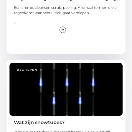
Een crème, cleanser, scrub, peeling. Allemaal termen die u
tegenkomt wanneer u zich gaat verdiepen
...
BEDRIJVEN
Wat zijn snowtubes?
‘Wat zijn snowtubes?’, die vraag horen wij vaak voorbij