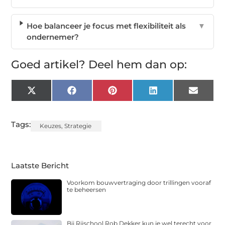
Hoe balanceer je focus met flexibiliteit als
▼
ondernemer?
Goed artikel? Deel hem dan op:
X
Facebook
Pinterest
LinkedIn
Email
(Twitter)
Tags:
Keuzes
,
Strategie
Laatste Bericht
Voorkom bouwvertraging door trillingen vooraf
te beheersen
Bij Rijschool Rob Dekker kun je wel terecht voor