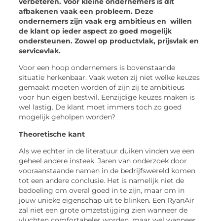
verbeteren. Voor kleine ondernemers is dit
afbakenen vaak een probleem. Deze
ondernemers zijn vaak erg ambitieus en willen
de klant op ieder aspect zo goed mogelijk
ondersteunen. Zowel op productvlak, prijsvlak en
servicevlak.
Voor een hoop ondernemers is bovenstaande
situatie herkenbaar. Vaak weten zij niet welke keuzes
gemaakt moeten worden of zijn zij te ambitieus
voor hun eigen bestwil. Eenzijdige keuzes maken is
wel lastig. De klant moet immers toch zo goed
mogelijk geholpen worden?
Theoretische kant
Als we echter in de literatuur duiken vinden we een
geheel andere insteek. Jaren van onderzoek door
vooraanstaande namen in de bedrijfswereld komen
tot een andere conclusie. Het is namelijk niet de
bedoeling om overal goed in te zijn, maar om in
jouw unieke eigenschap uit te blinken. Een RyanAir
zal niet een grote omzetstijging zien wanneer de
vluchten comfortabeler worden, maar wel wanneer