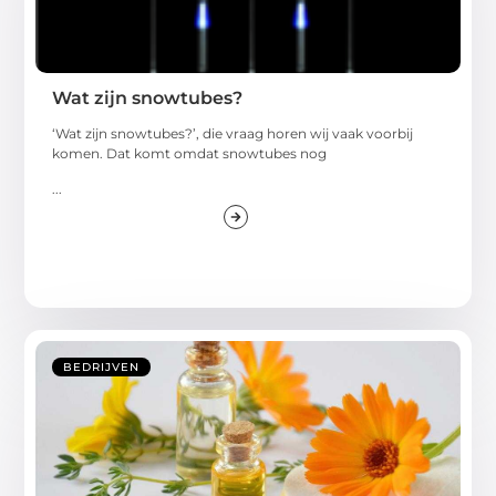
Wat zijn snowtubes?
‘Wat zijn snowtubes?’, die vraag horen wij vaak voorbij
komen. Dat komt omdat snowtubes nog
...
BEDRIJVEN