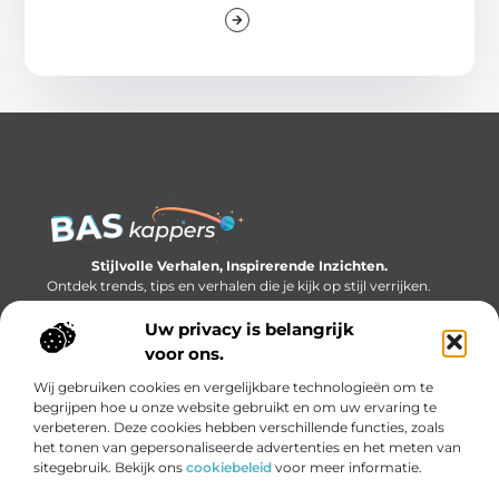
Stijlvolle Verhalen, Inspirerende Inzichten.
Ontdek trends, tips en verhalen die je kijk op stijl verrijken.
Uw privacy is belangrijk
Bericht categorie
voor ons.
Wij gebruiken cookies en vergelijkbare technologieën om te
begrijpen hoe u onze website gebruikt en om uw ervaring te
Onze informatie
verbeteren. Deze cookies hebben verschillende functies, zoals
het tonen van gepersonaliseerde advertenties en het meten van
Backlinks kopen: slim investeren of gevaarlijk gokken?
Geld verdienen met links: de onzichtbare economie van het internet
sitegebruik. Bekijk ons
cookiebeleid
voor meer informatie.