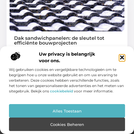
Dak sandwichpanelen: de sleutel tot
efficiënte bouwprojecten
Dak sandwichpanelen zijn een gamechanger in de
Uw privacy is belangrijk
bouwsector. Of je nu werkt aan een industrieel,
voor ons.
...
Wij gebruiken cookies en vergelijkbare technologieën om te
begrijpen hoe u onze website gebruikt en om uw ervaring te
verbeteren. Deze cookies hebben verschillende functies, zoals
het tonen van gepersonaliseerde advertenties en het meten van
sitegebruik. Bekijk ons
cookiebeleid
voor meer informatie.
Alles Toestaan
Cookies Beheren