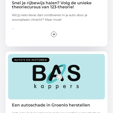
Snel je rijbewijs halen? Volg de unieke
theoriecursus van 123-theorie!
Wil jij niets liever dan rondtoeren in je auto door je
woonplaats Utrecht? Maar moet
...
AUTO'S EN MOTOREN
Een autoschade in Groenlo herstellen