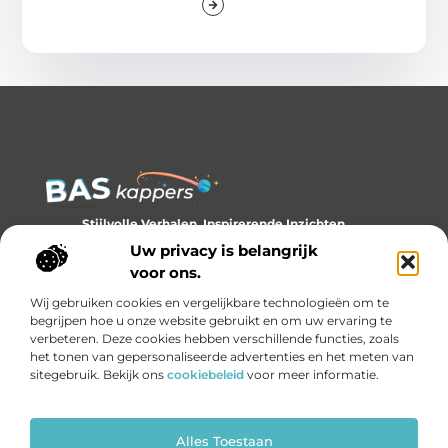
Stijlvolle Verhalen, Inspirerende Inzichten.
Ontdek trends, tips en verhalen die je kijk op stijl verrijken.
Uw privacy is belangrijk
voor ons.
Bericht categorie
Wij gebruiken cookies en vergelijkbare technologieën om te
begrijpen hoe u onze website gebruikt en om uw ervaring te
verbeteren. Deze cookies hebben verschillende functies, zoals
het tonen van gepersonaliseerde advertenties en het meten van
Onze informatie
sitegebruik. Bekijk ons
cookiebeleid
voor meer informatie.
Backlinks kopen: slim investeren of gevaarlijk gokken?
Geld verdienen met links: de onzichtbare economie van het internet
Alles Toestaan