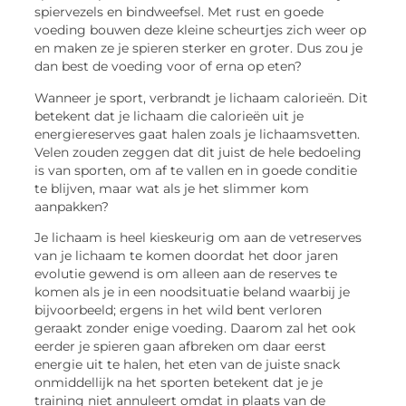
spiervezels en bindweefsel. Met rust en goede
voeding bouwen deze kleine scheurtjes zich weer op
en maken ze je spieren sterker en groter. Dus zou je
dan best de voeding voor of erna op eten?
Wanneer je sport, verbrandt je lichaam calorieën. Dit
betekent dat je lichaam die calorieën uit je
energiereserves gaat halen zoals je lichaamsvetten.
Velen zouden zeggen dat dit juist de hele bedoeling
is van sporten, om af te vallen en in goede conditie
te blijven, maar wat als je het slimmer kom
aanpakken?
Je lichaam is heel kieskeurig om aan de vetreserves
van je lichaam te komen doordat het door jaren
evolutie gewend is om alleen aan de reserves te
komen als je in een noodsituatie beland waarbij je
bijvoorbeeld; ergens in het wild bent verloren
geraakt zonder enige voeding. Daarom zal het ook
eerder je spieren gaan afbreken om daar eerst
energie uit te halen, het eten van de juiste snack
onmiddellijk na het sporten betekent dat je je
training niet annuleert omdat in plaats van de