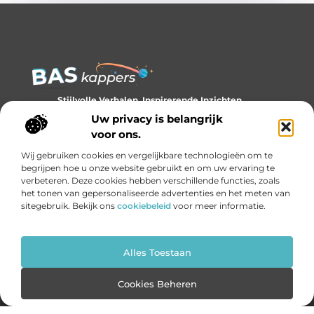
Stijlvolle Verhalen, Inspirerende Inzichten.
Ontdek trends, tips en verhalen die je kijk op stijl verrijken.
Uw privacy is belangrijk
voor ons.
Bericht categorie
Wij gebruiken cookies en vergelijkbare technologieën om te
begrijpen hoe u onze website gebruikt en om uw ervaring te
verbeteren. Deze cookies hebben verschillende functies, zoals
het tonen van gepersonaliseerde advertenties en het meten van
Onze informatie
sitegebruik. Bekijk ons
cookiebeleid
voor meer informatie.
Backlinks kopen: slim investeren of gevaarlijk gokken?
Geld verdienen met links: de onzichtbare economie van het internet
Alles Toestaan
Website index
Cookiebeleid (EU)
Cookies Beheren
@2025 www.bas-kappers.nl. All Right Reserved.