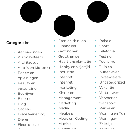
Eten en drinken
Relatie
Categorieën
Financieel
Sport
Gezondheid
Telefonie
Aanbiedingen
Groothandel
Testing
Alarmsysteem
Haartransplantatie
Toerisme
Architectuur
Hobby en vrije tijd
Tuin en
Auto's en Motoren
Industrie
buitenleven
Banen en
Internet
Tweewielers
opleidingen
Internet
Uncategorized
Beauty en
marketing
Vakantie
verzorging
Kinderen
Verbouwen
Bedrijven
Management
Vervoer en
Bloemen
Marketing
transport
Blog
Media
Winkelen
Cadeau
Meubels
Woning en Tuin
Dienstverlening
Mode en Kleding
Woningen
Dieren
Muziek
Zakelijk
Electronica en
Onderwijs
Zakelijke