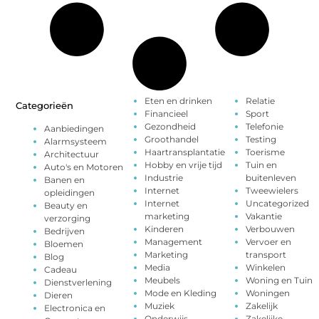
Eten en drinken
Relatie
Categorieën
Financieel
Sport
Gezondheid
Telefonie
Aanbiedingen
Groothandel
Testing
Alarmsysteem
Haartransplantatie
Toerisme
Architectuur
Hobby en vrije tijd
Tuin en
Auto's en Motoren
Industrie
buitenleven
Banen en
Internet
Tweewielers
opleidingen
Internet
Uncategorized
Beauty en
marketing
Vakantie
verzorging
Kinderen
Verbouwen
Bedrijven
Management
Vervoer en
Bloemen
Marketing
transport
Blog
Media
Winkelen
Cadeau
Meubels
Woning en Tuin
Dienstverlening
Mode en Kleding
Woningen
Dieren
Muziek
Zakelijk
Electronica en
Onderwijs
Zakelijke