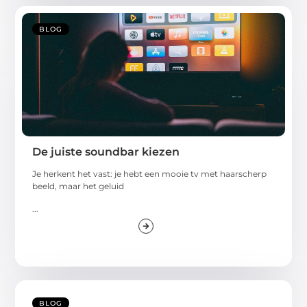
BLOG
De juiste soundbar kiezen
Je herkent het vast: je hebt een mooie tv met haarscherp
beeld, maar het geluid
...
BLOG