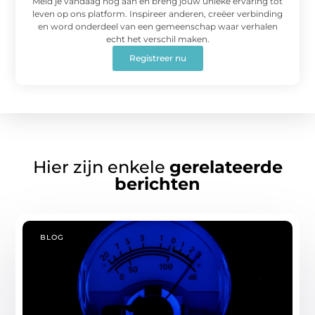
Meld je vandaag nog aan en breng jouw unieke ervaring tot
leven op ons platform. Inspireer anderen, creëer verbinding
en word onderdeel van een gemeenschap waar verhalen
echt het verschil maken.
Registreer nu
Hier zijn enkele
gerelateerde
berichten
BLOG