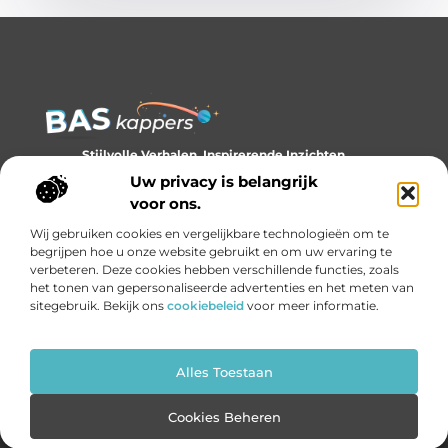
Stijlvolle Verhalen, Inspirerende Inzichten.
Ontdek trends, tips en verhalen die je kijk op stijl verrijken.
Uw privacy is belangrijk
voor ons.
Bericht categorie
Wij gebruiken cookies en vergelijkbare technologieën om te
begrijpen hoe u onze website gebruikt en om uw ervaring te
verbeteren. Deze cookies hebben verschillende functies, zoals
het tonen van gepersonaliseerde advertenties en het meten van
Onze informatie
sitegebruik. Bekijk ons
cookiebeleid
voor meer informatie.
Backlinks kopen: slim investeren of gevaarlijk gokken?
Geld verdienen met links: de onzichtbare economie van het internet
Alles Toestaan
Website index
Cookiebeleid (EU)
Cookies Beheren
@2025 www.bas-kappers.nl. All Right Reserved.