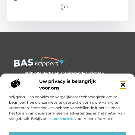
Stijlvolle Verhalen, Inspirerende Inzichten.
Ontdek trends, tips en verhalen die je kijk op stijl verrijken.
Uw privacy is belangrijk
voor ons.
Bericht categorie
Wij gebruiken cookies en vergelijkbare technologieën om te
begrijpen hoe u onze website gebruikt en om uw ervaring te
verbeteren. Deze cookies hebben verschillende functies, zoals
het tonen van gepersonaliseerde advertenties en het meten van
Onze informatie
sitegebruik. Bekijk ons
cookiebeleid
voor meer informatie.
Backlinks kopen: slim investeren of gevaarlijk gokken?
Geld verdienen met links: de onzichtbare economie van het internet