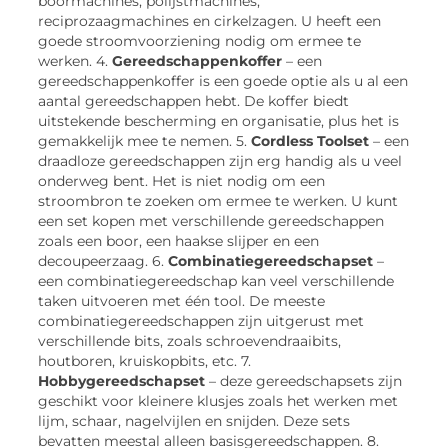
boormachines, polijstmachines,
reciprozaagmachines en cirkelzagen. U heeft een
goede stroomvoorziening nodig om ermee te
werken. 4.
Gereedschappenkoffer
– een
gereedschappenkoffer is een goede optie als u al een
aantal gereedschappen hebt. De koffer biedt
uitstekende bescherming en organisatie, plus het is
gemakkelijk mee te nemen. 5.
Cordless Toolset
– een
draadloze gereedschappen zijn erg handig als u veel
onderweg bent. Het is niet nodig om een
stroombron te zoeken om ermee te werken. U kunt
een set kopen met verschillende gereedschappen
zoals een boor, een haakse slijper en een
decoupeerzaag. 6.
Combinatiegereedschapset
–
een combinatiegereedschap kan veel verschillende
taken uitvoeren met één tool. De meeste
combinatiegereedschappen zijn uitgerust met
verschillende bits, zoals schroevendraaibits,
houtboren, kruiskopbits, etc. 7.
Hobbygereedschapset
– deze gereedschapsets zijn
geschikt voor kleinere klusjes zoals het werken met
lijm, schaar, nagelvijlen en snijden. Deze sets
bevatten meestal alleen basisgereedschappen. 8.