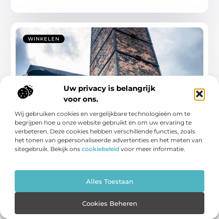
WINKELEN
Uw privacy is belangrijk
voor ons.
Wij gebruiken cookies en vergelijkbare technologieën om te
begrijpen hoe u onze website gebruikt en om uw ervaring te
Ontdek de crematorium in Maassluis en
verbeteren. Deze cookies hebben verschillende functies, zoals
begrijp zijn rol in de moderne
het tonen van gepersonaliseerde advertenties en het meten van
samenleving
sitegebruik. Bekijk ons
cookiebeleid
voor meer informatie.
De crematorium in Maassluis (Uitvaartlocatie) speelt een
cruciale rol in het leven van veel lokale
Alles Toestaan
...
Cookies Beheren