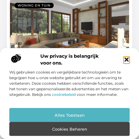
WONING EN TUIN
Uw privacy is belangrijk
Japandi woonstijl: zo creëer je rust,
voor ons.
eenvoud en warmte in huis
Wij gebruiken cookies en vergelijkbare technologieën om te
Belangrijkste inzichten Japandi is een woonstijl die
begrijpen hoe u onze website gebruikt en om uw ervaring te
Scandinavische eenvoud combineert met Japanse
verbeteren. Deze cookies hebben verschillende functies, zoals
sereniteit, gekenmerkt door
het tonen van gepersonaliseerde advertenties en het meten van
sitegebruik. Bekijk ons
cookiebeleid
voor meer informatie.
...
Alles Toestaan
Cookies Beheren
WONING EN TUIN