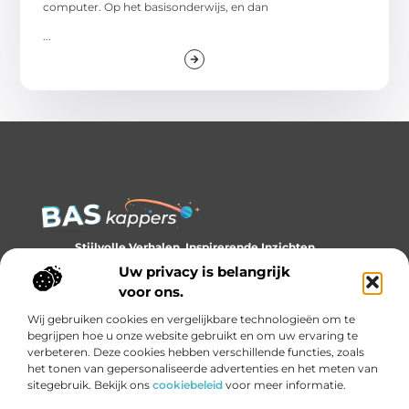
computer. Op het basisonderwijs, en dan
...
Stijlvolle Verhalen, Inspirerende Inzichten.
Ontdek trends, tips en verhalen die je kijk op stijl verrijken.
Uw privacy is belangrijk
voor ons.
Bericht categorie
Wij gebruiken cookies en vergelijkbare technologieën om te
begrijpen hoe u onze website gebruikt en om uw ervaring te
verbeteren. Deze cookies hebben verschillende functies, zoals
het tonen van gepersonaliseerde advertenties en het meten van
Onze informatie
sitegebruik. Bekijk ons
cookiebeleid
voor meer informatie.
Backlinks kopen: slim investeren of gevaarlijk gokken?
Geld verdienen met links: de onzichtbare economie van het internet