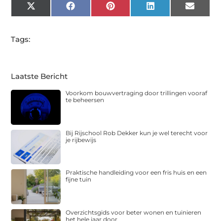
X
Facebook
Pinterest
LinkedIn
Email
(Twitter)
Tags:
Laatste Bericht
Voorkom bouwvertraging door trillingen vooraf
te beheersen
Bij Rijschool Rob Dekker kun je wel terecht voor
je rijbewijs
Praktische handleiding voor een fris huis en een
fijne tuin
Overzichtsgids voor beter wonen en tuinieren
het hele jaar door