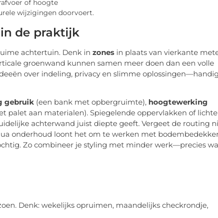
rafvoer of hoogte
urele wijzigingen doorvoert.
in de praktijk
uime achtertuin. Denk in
zones
in plaats van vierkante mete
 verticale groenwand kunnen samen meer doen dan een volle
ideeën over indeling, privacy en slimme oplossingen—handi
 gebruik
(een bank met opbergruimte),
hoogtewerking
t palet aan materialen). Spiegelende oppervlakken of lichte
idelijke achterwand juist diepte geeft. Vergeet de routing ni
En qua onderhoud loont het om te werken met bodembedekke
chtig. Zo combineer je styling met minder werk—precies wa
izoen. Denk: wekelijks opruimen, maandelijks checkrondje,