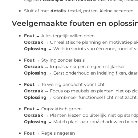
Sluit af met
details
: textiel, potten, kleine accenten.
Veelgemaakte fouten en oplossi
Fout →
Alles tegelijk willen doen
Oorzaak →
Onrealistische planning en motivatiepie
Oplossing →
Werk in sprints van één zone; rond af v
Fout →
Styling zonder basis
Oorzaak →
Impulsaankopen en geen stijlanker
Oplossing →
Eerst onderhoud en indeling fixen, daa
Fout →
Te weinig aandacht voor licht
Oorzaak →
Focus op meubels en planten, niet op zic
Oplossing →
Combineer functioneel licht met zacht, 
Fout →
Onpraktisch groen
Oorzaak →
Planten kiezen op uiterlijk, niet op stand
Oplossing →
Match plant aan zon/schaduw en bodem;
Fout →
Regels negeren