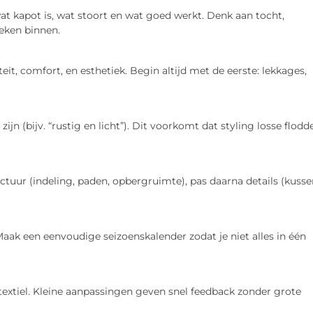
at kapot is, wat stoort en wat goed werkt. Denk aan tocht,
oeken binnen.
iteit, comfort, en esthetiek. Begin altijd met de eerste: lekkages,
jn (bijv. “rustig en licht”). Dit voorkomt dat styling losse flodd
tuur (indeling, paden, opbergruimte), pas daarna details (kusse
ak een eenvoudige seizoenskalender zodat je niet alles in één
 textiel. Kleine aanpassingen geven snel feedback zonder grote