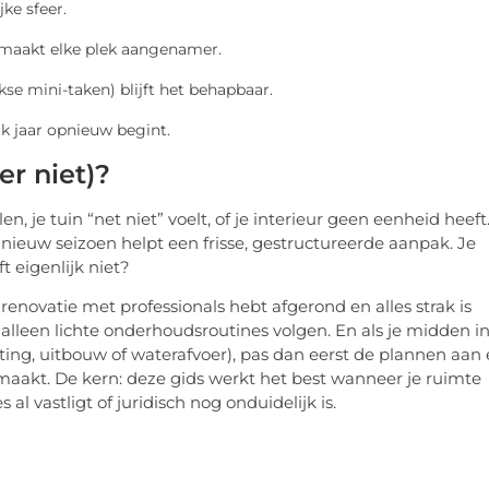
ke sfeer.
 maakt elke plek aangenamer.
se mini-taken) blijft het behapbaar.
elk jaar opnieuw begint.
r niet)?
en, je tuin “net niet” voelt, of je interieur geen eenheid heeft
nieuw seizoen helpt een frisse, gestructureerde aanpak. Je
t eigenlijk niet?
enovatie met professionals hebt afgerond en alles strak is
alleen lichte onderhoudsroutines volgen. En als je midden i
tting, uitbouw of waterafvoer), pas dan eerst de plannen aan
 maakt. De kern: deze gids werkt het best wanneer je ruimte
al vastligt of juridisch nog onduidelijk is.