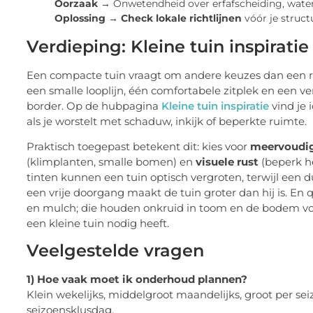
Oorzaak →
Onwetendheid over erfafscheiding, wate
Oplossing →
Check lokale richtlijnen
vóór je struct
Verdieping: Kleine tuin inspiratie 
Een compacte tuin vraagt om andere keuzes dan een r
een smalle looplijn, één comfortabele zitplek en een
border. Op de hubpagina
Kleine tuin inspiratie
vind je 
als je worstelt met schaduw, inkijk of beperkte ruimte.
Praktisch toegepast betekent dit: kies voor
meervoudig
(klimplanten, smalle bomen) en
visuele rust
(beperk he
tinten kunnen een tuin optisch vergroten, terwijl een du
een vrije doorgang maakt de tuin groter dan hij is. 
en mulch; die houden onkruid in toom en de bodem vo
een kleine tuin nodig heeft.
Veelgestelde vragen
1) Hoe vaak moet ik onderhoud plannen?
Klein wekelijks, middelgroot maandelijks, groot per se
seizoensklusdag.