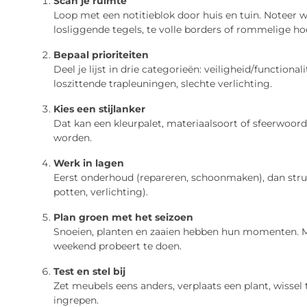
Scan je ruimte
Loop met een notitieblok door huis en tuin. Noteer w
losliggende tegels, te volle borders of rommelige h
Bepaal prioriteiten
Deel je lijst in drie categorieën: veiligheid/functional
loszittende trapleuningen, slechte verlichting.
Kies een stijlanker
Dat kan een kleurpalet, materiaalsoort of sfeerwoord zi
worden.
Werk in lagen
Eerst onderhoud (repareren, schoonmaken), dan struc
potten, verlichting).
Plan groen met het seizoen
Snoeien, planten en zaaien hebben hun momenten. Ma
weekend probeert te doen.
Test en stel bij
Zet meubels eens anders, verplaats een plant, wissel
ingrepen.