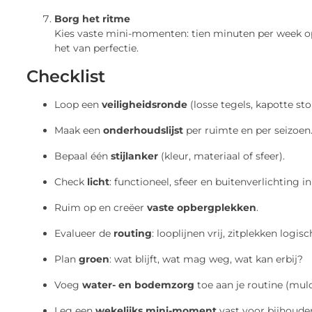
Borg het ritme
Kies vaste mini-momenten: tien minuten per week op
het van perfectie.
Checklist
Loop een
veiligheidsronde
(losse tegels, kapotte st
Maak een
onderhoudslijst
per ruimte en per seizoen
Bepaal één
stijlanker
(kleur, materiaal of sfeer).
Check
licht
: functioneel, sfeer en buitenverlichting i
Ruim op en creëer
vaste opbergplekken
.
Evalueer de
routing
: looplijnen vrij, zitplekken logis
Plan
groen
: wat blijft, wat mag weg, wat kan erbij?
Voeg
water- en bodemzorg
toe aan je routine (mulc
Leg een
wekelijks mini-moment
vast voor bijhoude