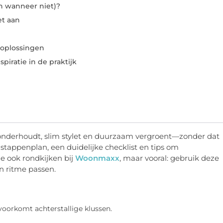
n wanneer niet)?
et aan
 oplossingen
spiratie in de praktijk
ijk onderhoudt, slim stylet en duurzaam vergroent—zonder dat
h stappenplan, een duidelijke checklist en tips om
e ook rondkijken bij
Woonmaxx
, maar vooral: gebruik deze
n ritme passen.
voorkomt achterstallige klussen.