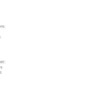
rs:
g
et:
rs
t