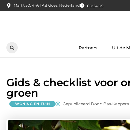
Markt 30, 4461 AB Goes, Nederland
00:24:10
Partners
Uit de 
Gids & checklist voor 
groen
Gepubliceerd Door: Bas-Kappers
WONING EN TUIN