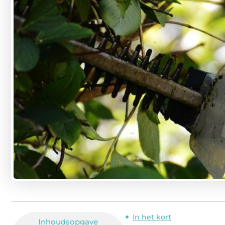
In het kort
Inhoudsopgave