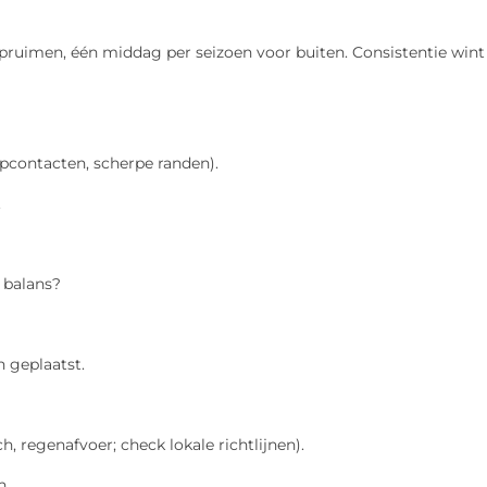
ruimen, één middag per seizoen voor buiten. Consistentie wint
opcontacten, scherpe randen).
.
n balans?
ch geplaatst.
h, regenafvoer; check lokale richtlijnen).
n.