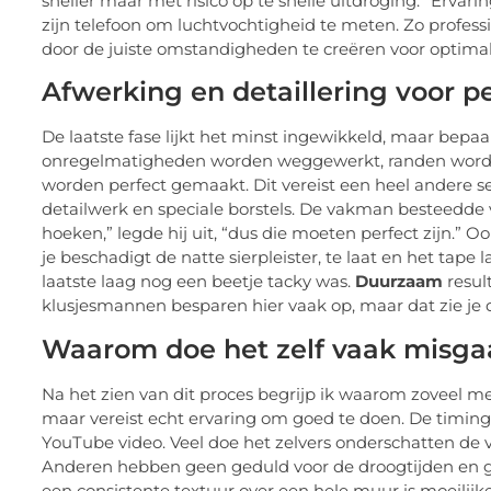
sneller maar met risico op te snelle uitdroging. “Ervari
zijn telefoon om luchtvochtigheid te meten. Zo profess
door de juiste omstandigheden te creëren voor optimal
Afwerking en detaillering voor pe
De laatste fase lijkt het minst ingewikkeld, maar bepaalt
onregelmatigheden worden weggewerkt, randen worde
worden perfect gemaakt. Dit vereist een heel andere se
detailwerk en speciale borstels. De vakman besteedde v
hoeken,” legde hij uit, “dus die moeten perfect zijn.” 
je beschadigt de natte sierpleister, te laat en het tape
laatste laag nog een beetje tacky was.
Duurzaam
resul
klusjesmannen besparen hier vaak op, maar dat zie je di
Waarom doe het zelf vaak misga
Na het zien van dit proces begrijp ik waarom zoveel me
maar vereist echt ervaring om goed te doen. De timing, 
YouTube video. Veel doe het zelvers onderschatten de
Anderen hebben geen geduld voor de droogtijden en ga
een consistente textuur over een hele muur is moeilijke