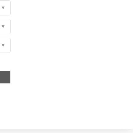
▼
▼
▼