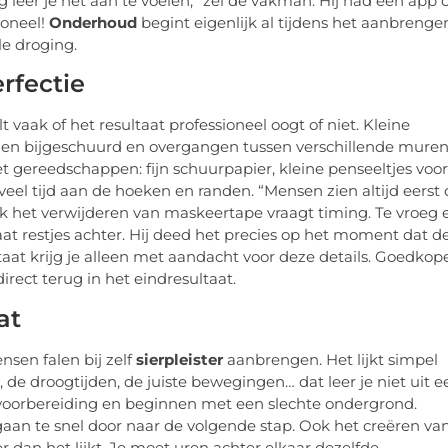
ng leer je het aan te voelen,” zei de vakman. Hij had een app 
ioneel!
Onderhoud
begint eigenlijk al tijdens het aanbrenge
e droging.
rfectie
 vaak of het resultaat professioneel oogt of niet. Kleine
n bijgeschuurd en overgangen tussen verschillende mure
t gereedschappen: fijn schuurpapier, kleine penseeltjes voor
eel tijd aan de hoeken en randen. “Mensen zien altijd eerst 
Ook het verwijderen van maskeertape vraagt timing. Te vroeg 
 laat restjes achter. Hij deed het precies op het moment dat d
taat krijg je alleen met aandacht voor deze details. Goedkop
rect terug in het eindresultaat.
at
nsen falen bij zelf
sierpleister
aanbrengen. Het lijkt simpel
de droogtijden, de juiste bewegingen… dat leer je niet uit e
 voorbereiding en beginnen met een slechte ondergrond.
an te snel door naar de volgende stap. Ook het creëren va
r dan het lijkt. Je moet uren achter elkaar dezelfde