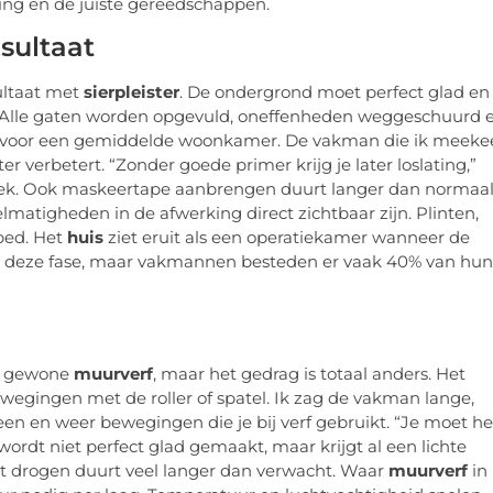
ring en de juiste gereedschappen.
sultaat
ultaat met
sierpleister
. De ondergrond moet perfect glad en
 Alle gaten worden opgevuld, oneffenheden weggeschuurd 
ag voor een gemiddelde woonkamer. De vakman die ik meeke
er verbetert. “Zonder goede primer krijg je later loslating,”
bekeek. Ook maskeertape aanbrengen duurt langer dan normaal
elmatigheden in de afwerking direct zichtbaar zijn. Plinten,
ped. Het
huis
ziet eruit als een operatiekamer wanneer de
en deze fase, maar vakmannen besteden er vaak 40% van hun
op gewone
muurverf
, maar het gedrag is totaal anders. Het
wegingen met de roller of spatel. Ik zag de vakman lange,
n en weer bewegingen die je bij verf gebruikt. “Je moet he
 wordt niet perfect glad gemaakt, maar krijgt al een lichte
Het drogen duurt veel langer dan verwacht. Waar
muurverf
in