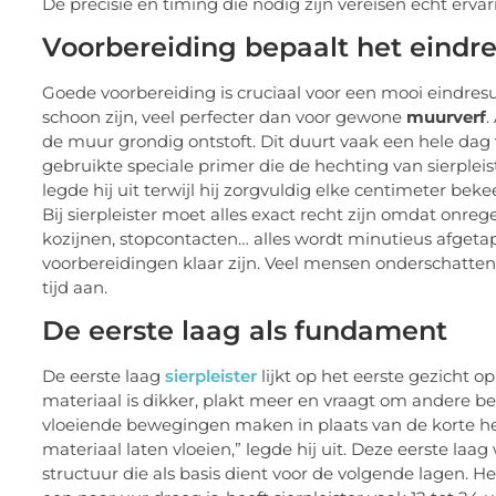
De precisie en timing die nodig zijn vereisen echt erva
Voorbereiding bepaalt het eindre
Goede voorbereiding is cruciaal voor een mooi eindres
schoon zijn, veel perfecter dan voor gewone
muurverf
.
de muur grondig ontstoft. Dit duurt vaak een hele d
gebruikte speciale primer die de hechting van sierpleist
legde hij uit terwijl hij zorgvuldig elke centimeter 
Bij sierpleister moet alles exact recht zijn omdat onreg
kozijnen, stopcontacten… alles wordt minutieus afgeta
voorbereidingen klaar zijn. Veel mensen onderschatt
tijd aan.
De eerste laag als fundament
De eerste laag
sierpleister
lijkt op het eerste gezicht 
materiaal is dikker, plakt meer en vraagt om andere be
vloeiende bewegingen maken in plaats van de korte hee
materiaal laten vloeien,” legde hij uit. Deze eerste laag
structuur die als basis dient voor de volgende lagen. 