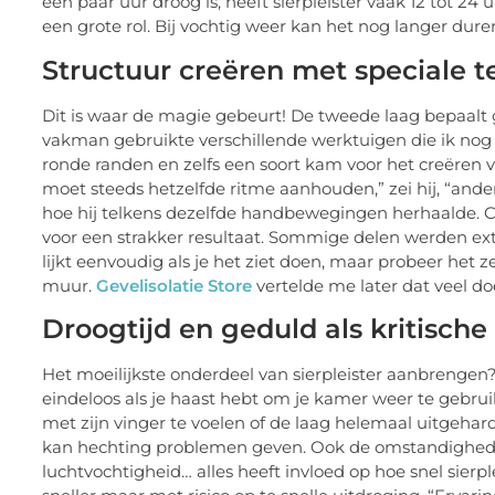
een paar uur droog is, heeft sierpleister vaak 12 tot 2
een grote rol. Bij vochtig weer kan het nog langer duren
Structuur creëren met speciale 
Dit is waar de magie gebeurt! De tweede laag bepaalt g
vakman gebruikte verschillende werktuigen die ik nog n
ronde randen en zelfs een soort kam voor het creëren 
moet steeds hetzelfde ritme aanhouden,” zei hij, “ander
hoe hij telkens dezelfde handbewegingen herhaalde. C
voor een strakker resultaat. Sommige delen werden ext
lijkt eenvoudig als je het ziet doen, maar probeer het 
muur.
Gevelisolatie Store
vertelde me later dat veel doe
Droogtijd en geduld als kritische
Het moeilijkste onderdeel van sierpleister aanbrengen?
eindeloos als je haast hebt om je kamer weer te gebru
met zijn vinger te voelen of de laag helemaal uitgehar
kan hechting problemen geven. Ook de omstandighed
luchtvochtigheid… alles heeft invloed op hoe snel sierpl