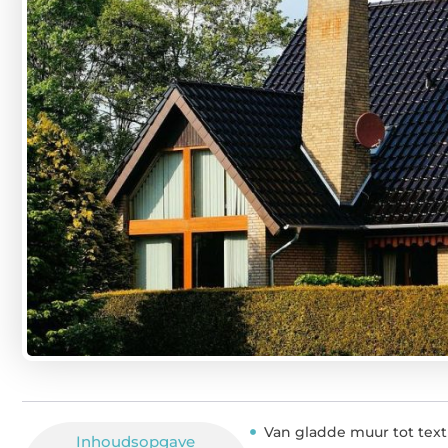
Van gladde muur tot text
Inhoudsopgave