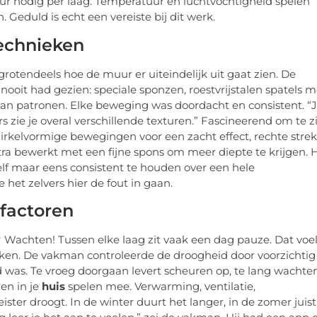
4 uur nodig per laag. Temperatuur en luchtvochtigheid spelen
. Geduld is echt een vereiste bij dit werk.
technieken
rotendeels hoe de muur er uiteindelijk uit gaat zien. De
ooit had gezien: speciale sponzen, roestvrijstalen spatels m
van patronen. Elke beweging was doordacht en consistent. “
s zie je overal verschillende texturen.” Fascineerend om te z
irkelvormige bewegingen voor een zacht effect, rechte stre
ra bewerkt met een fijne spons om meer diepte te krijgen. 
zelf maar eens consistent te houden over een hele
 het zelvers hier de fout in gaan.
 factoren
 Wachten! Tussen elke laag zit vaak een dag pauze. Dat voel
iken. De vakman controleerde de droogheid door voorzichtig
d was. Te vroeg doorgaan levert scheuren op, te lang wachte
en in je
huis
spelen mee. Verwarming, ventilatie,
eister droogt. In de winter duurt het langer, in de zomer juist