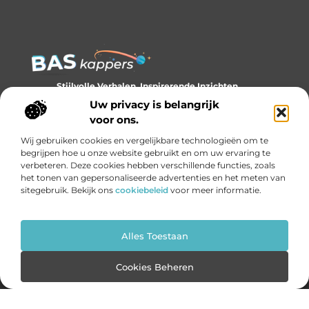
Stijlvolle Verhalen, Inspirerende Inzichten.
Ontdek trends, tips en verhalen die je kijk op stijl verrijken.
Uw privacy is belangrijk
voor ons.
Bericht categorie
Wij gebruiken cookies en vergelijkbare technologieën om te
begrijpen hoe u onze website gebruikt en om uw ervaring te
verbeteren. Deze cookies hebben verschillende functies, zoals
het tonen van gepersonaliseerde advertenties en het meten van
Onze informatie
sitegebruik. Bekijk ons
cookiebeleid
voor meer informatie.
Backlinks kopen: slim investeren of gevaarlijk gokken?
Geld verdienen met links: de onzichtbare economie van het internet
Alles Toestaan
Website index
Cookiebeleid (EU)
Cookies Beheren
@2025 www.bas-kappers.nl. All Right Reserved.