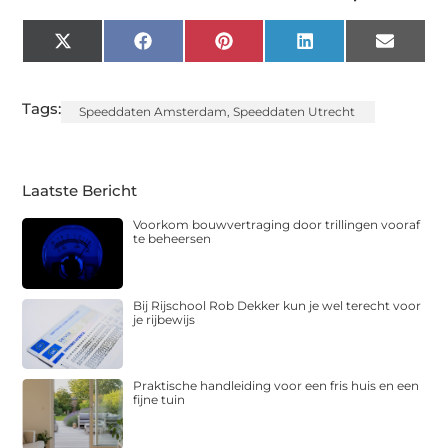
X
Facebook
Pinterest
LinkedIn
Email
(Twitter)
Tags:
Speeddaten Amsterdam
,
Speeddaten Utrecht
Laatste Bericht
Voorkom bouwvertraging door trillingen vooraf
te beheersen
Bij Rijschool Rob Dekker kun je wel terecht voor
je rijbewijs
Praktische handleiding voor een fris huis en een
fijne tuin