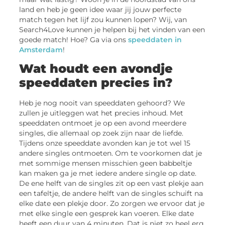
land en heb je geen idee waar jij jouw perfecte
match tegen het lijf zou kunnen lopen? Wij, van
Search4Love kunnen je helpen bij het vinden van een
goede match! Hoe? Ga via ons
speeddaten in
Amsterdam
!
Wat houdt een avondje
speeddaten precies in?
Heb je nog nooit van speeddaten gehoord? We
zullen je uitleggen wat het precies inhoud. Met
speeddaten ontmoet je op een avond meerdere
singles, die allemaal op zoek zijn naar de liefde.
Tijdens onze speeddate avonden kan je tot wel 15
andere singles ontmoeten. Om te voorkomen dat je
met sommige mensen misschien geen babbeltje
kan maken ga je met iedere andere single op date.
De ene helft van de singles zit op een vast plekje aan
een tafeltje, de andere helft van de singles schuift na
elke date een plekje door. Zo zorgen we ervoor dat je
met elke single een gesprek kan voeren. Elke date
heeft een duur van 4 minuten. Dat is niet zo heel erg