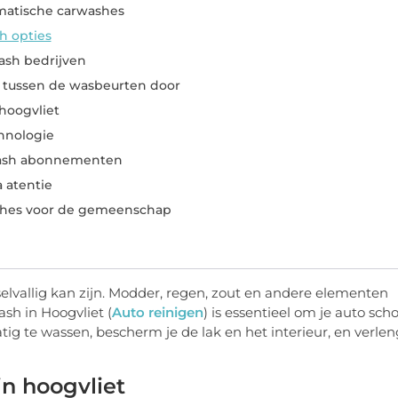
matische carwashes
h opties
wash bedrijven
 tussen de wasbeurten door
hoogvliet
hnologie
ash abonnementen
 atentie
shes voor de gemeenschap
sselvallig kan zijn. Modder, regen, zout en andere elementen
sh in Hoogvliet (
Auto reinigen
) is essentieel om je auto sch
g te wassen, bescherm je de lak en het interieur, en verlen
in hoogvliet