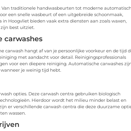
es. Van traditionele handwasbeurten tot moderne automatisc
 voor een snelle wasbeurt of een uitgebreide schoonmaak,
a in Hoogvliet bieden vaak extra diensten aan zoals waxen,
zijn best uitziet.
e carwashes
carwash hangt af van je persoonlijke voorkeur en de tijd d
niging met aandacht voor detail. Reinigingsprofessionals
en voor een diepere reiniging. Automatische carwashes zij
wanneer je weinig tijd hebt.
rwash opties. Deze carwash centra gebruiken biologisch
chnologieën. Hierdoor wordt het milieu minder belast en
t zijn er verschillende carwash centra die deze duurzame opti
aten wassen.
rijven