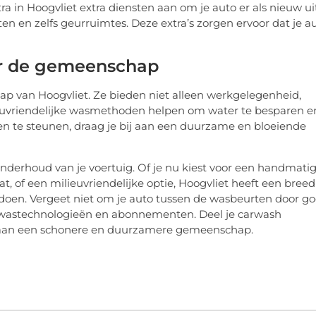
 in Hoogvliet extra diensten aan om je auto er als nieuw ui
sten en zelfs geurruimtes. Deze extra’s zorgen ervoor dat je a
or de gemeenschap
ap van Hoogvliet. Ze bieden niet alleen werkgelegenheid,
euvriendelijke wasmethoden helpen om water te besparen e
ven te steunen, draag je bij aan een duurzame en bloeiende
nderhoud van je voertuig. Of je nu kiest voor een handmati
t, of een milieuvriendelijke optie, Hoogvliet heeft een breed
ldoen. Vergeet niet om je auto tussen de wasbeurten door g
owastechnologieën en abonnementen. Deel je carwash
en aan een schonere en duurzamere gemeenschap.