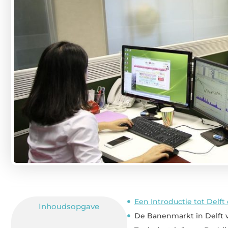
Een Introductie tot Delf
Inhoudsopgave
De Banenmarkt in Delft v