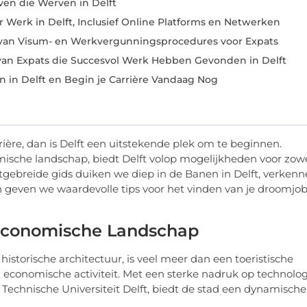
ven die Werven in Delft
r Werk in Delft, Inclusief Online Platforms en Netwerken
 van Visum- en Werkvergunningsprocedures voor Expats
 van Expats die Succesvol Werk Hebben Gevonden in Delft
 in Delft en Begin je Carrière Vandaag Nog
rière, dan is Delft een uitstekende plek om te beginnen.
mische landschap, biedt Delft volop mogelijkheden voor zow
uitgebreide gids duiken we diep in de Banen in Delft, verken
n geven we waardevolle tips voor het vinden van je droomjob
t Economische Landschap
istorische architectuur, is veel meer dan een toeristische
n economische activiteit. Met een sterke nadruk op technolog
echnische Universiteit Delft, biedt de stad een dynamische