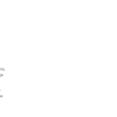
n
ls.
je
e
de