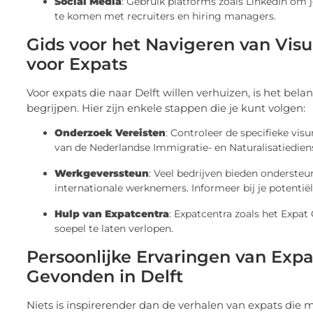
Social Media
: Gebruik platforms zoals LinkedIn om j
te komen met recruiters en hiring managers.
Gids voor het Navigeren van Vi
voor Expats
Voor expats die naar Delft willen verhuizen, is het b
begrijpen. Hier zijn enkele stappen die je kunt volgen:
Onderzoek Vereisten
: Controleer de specifieke vi
van de Nederlandse Immigratie- en Naturalisatiediens
Werkgeverssteun
: Veel bedrijven bieden onderste
internationale werknemers. Informeer bij je potenti
Hulp van Expatcentra
: Expatcentra zoals het Expat
soepel te laten verlopen.
Persoonlijke Ervaringen van Exp
Gevonden in Delft
Niets is inspirerender dan de verhalen van expats die 