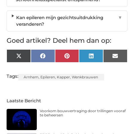
Kan epileren mijn gezichtsuitdrukking
▼
veranderen?
Goed artikel? Deel hem dan op:
X
Facebook
Pinterest
LinkedIn
Email
(Twitter)
Tags:
Arnhem
,
Epileren
,
Kapper
,
Wenkbrauwen
Laatste Bericht
Voorkom bouwvertraging door trillingen vooraf
te beheersen