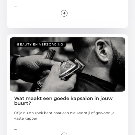
...
BEAUTY EN VERZORGING
Wat maakt een goede kapsalon in jouw
buurt?
Of je nu op zoek bent naar een nieuwe stijl of gewoon je
vaste kapper
...