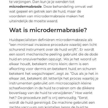
te verjongen. Dan kun je je wenden tot
microdermabrasie
. Deze behandeling omvat wel
wat gepeel en getrek aan de huid, maar de
voordelen van microdermabrasie maken het
uiteindelijk de moeite waard.
Wat is microdermabrasie?
Huidspecialisten definiëren microdermabrasie als
“een minimaal invasieve procedure waarbij een licht
schurend instrument over de huid wrijft”. Er wordt
een soort mechanische peeling gebruikt die de dode
huid en onzuiverheden opzuigt. ‘Als je het woord uit
elkaar houdt, betekent micro klein; derm is een
afkorting voor dermis en betekent huid; en schuren
betekent het wegschrapen’, zegt ze. “Dus als je het in
elkaar zet, betekent dit letterlijk het proces waarbij je
instrumenten gebruikt om microscopisch kleine
schaafwonden in de huid te creëren om de dikkere
bovenlaag van de huid te verwijderen.” Hoe werkt
het? De procedure zelf is vrij eenvoudig. “Eerst
wordt de huid gereinigd. De machine gebruikt een
zachte vaccuum om kristallen langs de huid te