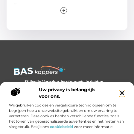
...
Stijlvolle Verhalen, Inspirerende Inzichten.
Ontdek trends, tips en verhalen die je kijk op stijl verrijken.
Uw privacy is belangrijk
voor ons.
Bericht categorie
Wij gebruiken cookies en vergelijkbare technologieën om te
begrijpen hoe u onze website gebruikt en om uw ervaring te
verbeteren. Deze cookies hebben verschillende functies, zoals
het tonen van gepersonaliseerde advertenties en het meten van
Onze informatie
sitegebruik. Bekijk ons
cookiebeleid
voor meer informatie.
Backlinks kopen: slim investeren of gevaarlijk gokken?
Geld verdienen met links: de onzichtbare economie van het internet