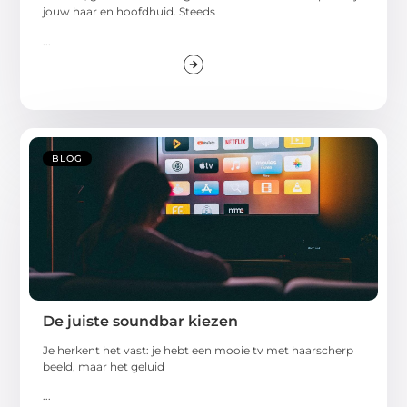
jouw haar en hoofdhuid. Steeds
...
BLOG
De juiste soundbar kiezen
Je herkent het vast: je hebt een mooie tv met haarscherp
beeld, maar het geluid
...